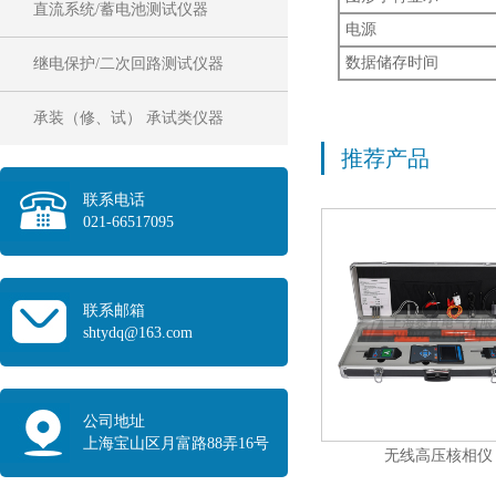
直流系统/蓄电池测试仪器
电源
数据储存时间
继电保护/二次回路测试仪器
承装（修、试） 承试类仪器
推荐产品
联系电话
021-66517095
联系邮箱
shtydq@163.com
公司地址
上海宝山区月富路88弄16号
无线高压核相仪